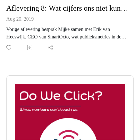
Aflevering 8: Wat cijfers ons niet kunnen leren
Aug 20, 2019
Vorige aflevering besprak Mijke samen met Erik van
Heeswijk, CEO van SmartOcto, wat publieksmetrics in de
journalistiek ons allemaal kunnen leren. Deze maand, belicht
ze de andere kant van de medaille. Aan de hand van literatuur
analyseert Mijke de nadelen en uitdagingen die data met zich
meebrengen op redacties.