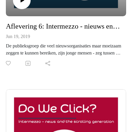
Aflevering 6: Intermezzo - nieuws en de scrollende generatie
Jun 19, 2019
De publieksgroep die veel nieuwsorganisaties maar moeizaam
zeggen te kunnen bereiken, zijn jonge mensen - zeg tussen de
18 en 28 jaar. Het is lastig ze te interesseren voor nieuws en
hen te betrekken. Dit kan een probleem zijn - ze zijn immers
het publiek van de toekomst. In deze aflevering analyseren
Temi en Mijke daarom de motivaties en het nieuwsgebruik
van jongeren. Ze delen de resultaten van een kleinschalige
enquête naar nieuwsconsumptie, ingevuld door de eerstejaars
studenten van de International Bachelor of Communication
and Media aan de Erasmus Universiteit Rotterdam.