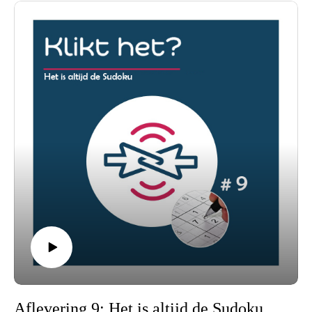
Aflevering 9: Het is altijd de Sudoku (en andere interessante resultaten van Klikt het deel 1)