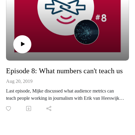
Episode 8: What numbers can't teach us
Aug 20, 2019
Last episode, Mijke discussed what audience metrics can
teach people working in journalism with Erik van Heeswijk,
SmartOcto's CEO. This month, she'll talk about the flip side
of metrics. By analysing literature, Mijke clarifies the
disadvantages and challenges of audience data for editorial
departments.