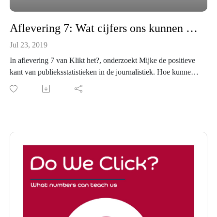
Aflevering 7: Wat cijfers ons kunnen leren
Jul 23, 2019
In aflevering 7 van Klikt het?, onderzoekt Mijke de positieve
kant van publieksstatistieken in de journalistiek. Hoe kunnen
journalistieke organisaties profiteren van gebruikscijfers? Wat
kunnen de cijfers ons leren? Ook in deze aflevering; een
gesprek met SmartOcto CEO Erik van Heeswijk over metrics.
Met dank aan Yle Arkisto voor de Cavalry soundscape, ge-
edit door Samuel Vitikainen.