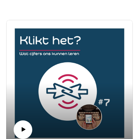
- after all, they are the audience of the future. In this episode,
Temi and Mijke therefore analyze the motivations and news
use of young people. They share the results of a small-scale
survey on news consumption, completed by the first-year
students of the International Bachelor of Communication and
Media at Erasmus University Rotterdam.