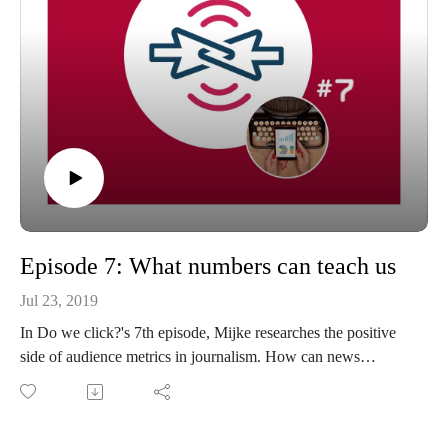
Episode 7: What numbers can teach us
Jul 23, 2019
In Do we click?'s 7th episode, Mijke researches the positive
side of audience metrics in journalism. How can news
organisations use statistics in a valuable way? What can the
numbers teach us? Also in this episode; an interview with
SmartOcto CEO Erik van Heeswijk about metrics.