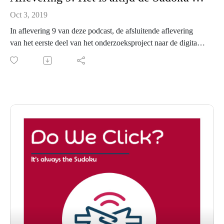
Oct 3, 2019
In aflevering 9 van deze podcast, de afsluitende aflevering
van het eerste deel van het onderzoeksproject naar de digitale
relatie tussen journalisten en hun publiek, kijkt Mijke terug op
haar onderzoek tot nu toe. Ze deelt de belangrijkste resultaten
van haar interviews met journalisten, en geeft een introductie
geven het tweede deel van haar onderzoek; het
publieksperspectief.